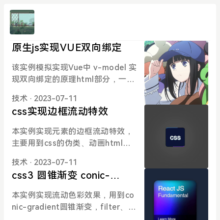
原生js实现VUE双向绑定
该实例模拟实现Vue中 v-model 实
现双向绑定的原理html部分，一个
input 标签输入，h2 标签用来显示
技术
· 2023-07-11
输入的数据 <input type="text">
css实现边框流动特效
<h2></h2>js部分： let input=doc
ument.querySelector('input') let
本实例实现元素的边框流动特效，
h2=document.querySelector('h
主要用到css的伪类、动画html部
2') let obj={ msg:'haha' } input.v
分：<body> <div class="box"> <
alue=obj.msg h2.innerText = ob
技术
· 2023-07-11
h2>css</h2> </div> </body>css
j.msg input.addEventListener('i
css3 圆锥渐变 conic-
代码： html{ height: 100%; } bod
nput',function(e){ obj.msg = e.ta
gradient实现流动色彩
y{ height: 100%; margin: 0; displ
本实例实现流动色彩效果，用到co
rget.value }) //Object.definepro
ay: flex; align-items: center; just
nic-gradient圆锥渐变，filter、an
perty 的作用就是直接在一个对象
ify-content: center; background
imation动画html页面：<body> <