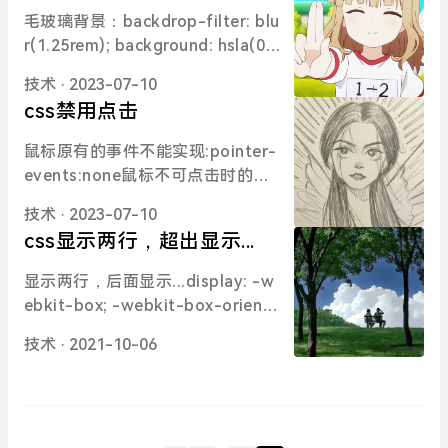
字
毛玻璃背景：backdrop-filter: blu
r(1.25rem); background: hsla(0,
0%,100%,.86);效果如下图：渐变
技术
· 2023-07-10
字：background: linear-gradient
css禁用点击
(100.07deg,#2d61fc .83%,#9362
ed 34.35%,#f06195 73.39%,#fca
鼠标原有的事件不能实现:pointer-
1ad 102.87%); -webkit-backgro
events:none鼠标不可点击时的显
und-clip: text; color: transparen
示状态：cursor: not-allowed
t;效果如下图：
技术
· 2023-07-10
css显示两行，超出显示...
显示两行，后面显示...display: -w
ebkit-box; -webkit-box-orient:
vertical; -webkit-line-clamp: 2;
技术
· 2021-10-06
overflow: hidden;