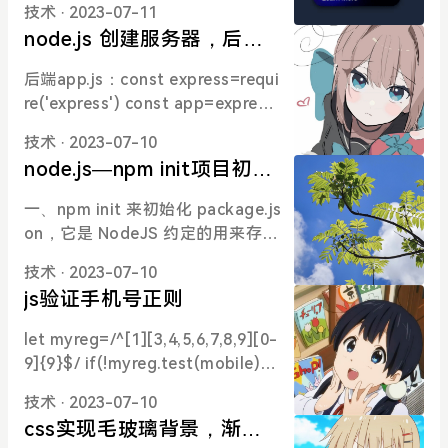
上定义一个新属性，或者修改一个
-color: #444; } .box{ box-shado
技术
· 2023-07-11
div class="card"> <h2> React JS
已经存
w: 0 0 180px #666; position: rela
node.js 创建服务器，后端
<span>Fundamental</span> </h
tive;
本地接口返回数据
2> <div class="more">Learn Mor
后端app.js：const express=requi
e</div> </div> </body> </html>c
re('express') const app=express
ss样式部分： body{ margin: 0; ba
() app.get('/test',function(req,re
ckground-color: #1e293b; displ
技术
· 2023-07-10
s){ res.setHeader('Access-Contr
ay: flex; justify-content: center;
node.js—npm init项目初始
ol-Allow-Origin','*') //跨域处理 le
align-items:
化
t data=[ {id:0,name:'张三',age:2
一、npm init 来初始化 package.js
3}, {id:1,name:'李四',age:13}, {id:
on，它是 NodeJS 约定的用来存放
2,name:'王五',age:42}, {id:3,nam
项目的信息和配置等信息的文件
e:'刘能',age:55}, {id:4,name:'赵
技术
· 2023-07-10
二、安装模块，如expressnpm i e
四',age:34}, ] let result={ code:1,
js验证手机号正则
xpress --save
data } res.send(JSON.stringify(r
let myreg=/^[1][3,4,5,6,7,8,9][0-
esult)) }) app.listen(8000,functi
9]{9}$/ if(!myreg.test(mobile)){
on(){ console.log('app is runing
app.checkForm('手机号格式不正
at htt
技术
· 2023-07-10
确') }
css实现毛玻璃背景，渐变