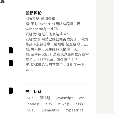
数据
最新评论
b2b系统: 感谢分享
棋: 平时Javascript用啥编程啊，用
webstorm有一堆ES...
云晓晨: 这是正则表达式嘛？
云晓晨: 新网站已经已经备案完了，麻烦
修改下友链信息，麻烦啦 站点名称：云...
棋: 看不懂，又是膜拜大佬的一天。
棋: 我的评论呢？ 之前说过给你推给我室
友了，让他学vue，怎么没了？？
棋: 给你推给我的室友了，让他学一下
vue。
热门标签
vue
面试题
javascript
css
node.js
ajax
nuxt.js
css3
vue3
ElementUI
typescript