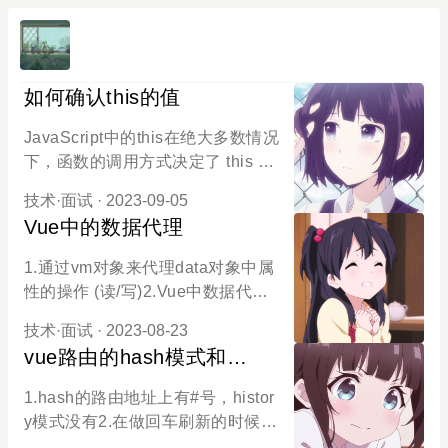
如何确认this的值
JavaScript中的this在绝大多数情况
下，函数的调用方式决定了 this 的
值(运行时绑定)。this 不能在执行期
技术
·
面试
· 2023-09-05
间被赋值，并且在每次函数被调用
Vue中的数据代理
时 this 的值也可能会不同。如何确
认this的值:在非严格模式下，总是
1.通过vm对象来代理data对象中属
指向一个对象，在严格模式下可以
性的操作 (读/写)2.Vue中数据代理
是任意值。1.全局执行环境中，指
的好处:更加方使的操作data中的数
向全局对象(非严格模式、严格模
技术
·
面试
· 2023-08-23
据3.基本原理:通过Object.definePr
式)2.函数内部，取决于函数被调用
vue路由的hash模式和
operty()把data对象中所有属性添加
的方式 1.直接调用的this值:a.非严
history模式有什么区别?
到vm上。为每一个添加到vm上的
1.hash的路由地址上有#号，histor
格模式：全局对象（window） b.严
属性，都指定一个getter/setter。在
y模式没有2.在做回车刷新的时候，
格模式：undefined2.对象方法调用
getter/setter内部去操作 (读/写) dat
hash模式会加载对应页面，history