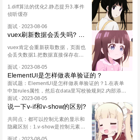
好？
即触发默认行为 .native 把当前元素
即可，不需要操作DOM，同时也不
1.diff算法的优化2.静态提升3.事件
作为原生标签看待2.按键修饰符 .ke
需要关注数据的状态问题，因为它
侦听缓存
yup 键盘抬起 .keydown 键盘按下
是由MVVM统一管理。
3.系统修饰符 .ctrl .alt .meta4.鼠标
面试
· 2023-08-06
修饰符 .left 鼠标左键 .right 鼠标右
vuex刷新数据会丢失吗? 怎
键 .middle 鼠标中键5.表单修饰符 .l
么解决?
vuex肯定会重新获取数据，页面也
azy 等输入完之后再显示 .trim 删除
会丢失数据1.把数据直接保存在浏
内容前后的空格 .number 输入是数
览器缓存里 (cookie localstorage s
字或转为数字
面试
· 2023-08-05
essionstorage)2.页面刷新的时候，
ElementUI是怎样做表单验证的？
再次请求数据，达到可以动态更新
面试题：ElementUI是怎样做表单验证的？1.在表单
的方法监听浏览器的刷新事件，在
中加rules属性，然后在data里写校验规则2.内部添加
刷新前把数据保存到sessionstorag
规则3.自定义函数校验
面试
· 2023-08-05
e里，刷新后请求数据，请求到了用
说一下v-if和v-show的区别?
vuex，如果没有那就用sessionstor
age里的数据
共同点：都可以控制元素的显示和
隐藏区别：1.v-show是控制元素的
display值来让元素显示和隐藏: v-if
面试
· 2023-08-05