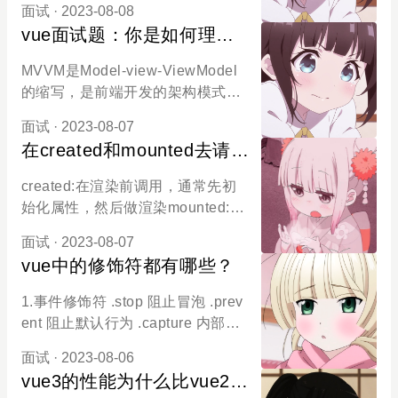
的this值：调用者 /** * 如何确认this
a中对应的属性。
面试
· 2023-08-08
会报错4043.hash模式支持低版本
的值 * 1.全局执行环境 * 严格模
vue面试题：你是如何理解
浏览器，history不支持，因为是H5
式，非严格模式:全局对象（windo
MVVM的?
新增的API4.hash不会重新加载页
w） * 2.函数内部 * 2.1 直接调用 *
MVVM是Model-view-ViewModel
面，单页面应用必备5.history有历
严格模式下:undefined * 非严格模
的缩写，是前端开发的架构模式M:
史记录，H5新增了pushstate()和re
式:全局对象（window） * 2.2 对象
模型，对应的就是data的数据V:视
placeState()去修改历史记录，并不
面试
· 2023-08-07
方法调用 * 严格模式，非严格模式:
图，用户界面，DOMVM: 视图模
会立刻发送请求6.history需要后台
在created和mounted去请求
调用者 * 3.开启严格模式 * 脚本开
型: Vue的实例对象，连接view和M
配置
启: 'use st
数据，有什么区别?
odel的桥梁核心是提供对View和Vi
created:在渲染前调用，通常先初
ewModel的双向数据绑定，当数据
始化属性，然后做渲染mounted:在
改变的时候，ViewModel能监听到
模板渲染完成后，一般都是初始化
数据的变化，自动更新视图，当用
面试
· 2023-08-07
页面后，再对元素节点进行操作，
户操作视图的时候，ViewModel也
vue中的修饰符都有哪些？
在这里请求数据可能会出现闪屏的
可以监听到视图的变化，然后通知
问题，created里不会，一般用crea
1.事件修饰符 .stop 阻止冒泡 .prev
数据进行改动，这就实现了双向数
ted比较多。请求的数据对DOM有
ent 阻止默认行为 .capture 内部元
据绑定。ViewModel通过双向绑定
影响，那么使用created如果请求的
素触发的事件先在此处理 .self 只有
把View和Model连接起来，他们之
数据对DOM无关，可以放在mount
面试
· 2023-08-06
在event.target是当前元素时触发 .o
间的同步是自动的，不需要人为干
ed
vue3的性能为什么比vue2
nce 事件只会触发一次 .passive 立
涉，所以我们只需要关注业务逻辑