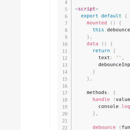
<
script
>
export
default
{
mounted
(
)
{
this
.
debounc
}
,
data
(
)
{
return
{
        text
:
''
,
        debounceIn
}
}
,
    methods
:
{
handle
(
valu
console
.
lo
}
,
debounce
(
fu