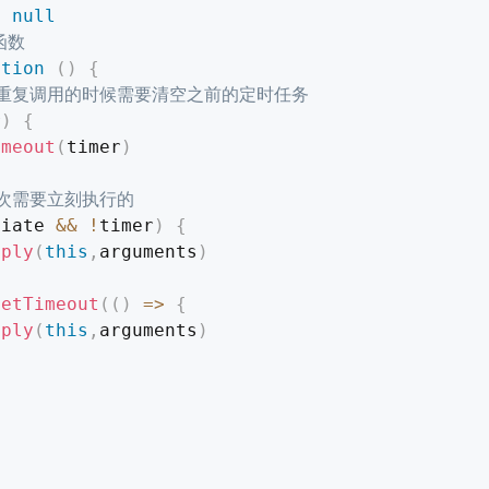
=
null
函数
ction
(
)
{
内重复调用的时候需要清空之前的定时任务
r
)
{
imeout
(
timer
)
首次需要立刻执行的
diate 
&&
!
timer
)
{
pply
(
this
,
arguments
)
setTimeout
(
(
)
=>
{
pply
(
this
,
arguments
)
)