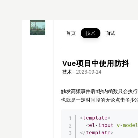
首页
技术
面试
Vue项目中使用防抖
技术
·
2023-09-14
触发高频事件后n秒内函数只会执
也就是一定时间段的无论点击多少
<
template
>
<
el-input
v-mode
</
template
>