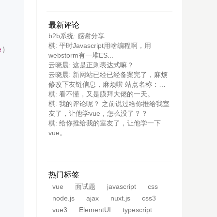
最新评论
b2b系统: 感谢分享
棋: 平时Javascript用啥编程啊，用
e
)
webstorm有一堆ES...
云晓晨: 这是正则表达式嘛？
云晓晨: 新网站已经已经备案完了，麻烦
修改下友链信息，麻烦啦 站点名称：
云...
棋: 看不懂，又是膜拜大佬的一天。
棋: 我的评论呢？ 之前说过给你推给我室
友了，让他学vue，怎么没了？？
棋: 给你推给我的室友了，让他学一下
vue。
热门标签
vue
面试题
javascript
css
node.js
ajax
nuxt.js
css3
vue3
ElementUI
typescript