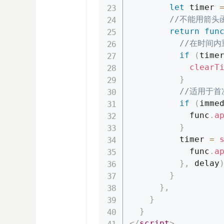
let
 timer 
//不能用箭头
return
fun
//在时间
if
(
time
clearT
}
//适用于
if
(
imme
            func
.
a
}
          timer 
=
            func
.
a
}
,
 delay
}
}
,
}
}
</
script
>