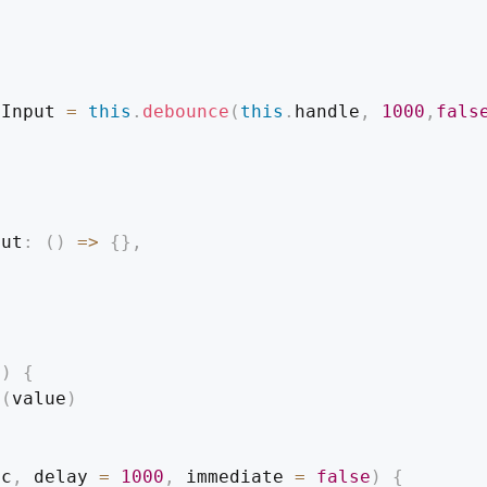
eInput 
=
this
.
debounce
(
this
.
handle
,
1000
,
fals
put
:
(
)
=>
{
}
,
e
)
{
g
(
value
)
nc
,
 delay 
=
1000
,
 immediate 
=
false
)
{