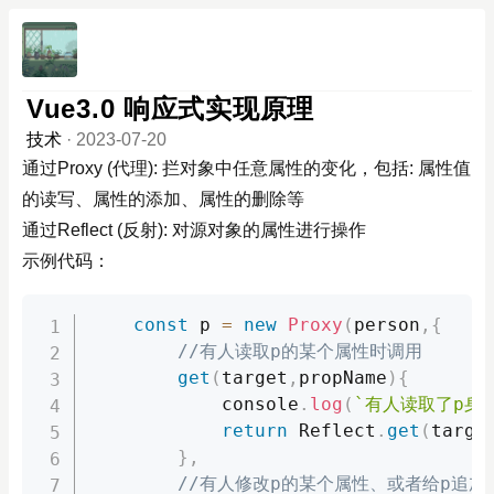
Vue3.0 响应式实现原理
技术
·
2023-07-20
通过Proxy (代理): 拦对象中任意属性的变化，包括: 属性值
的读写、属性的添加、属性的删除等
通过Reflect (反射): 对源对象的属性进行操作
示例代码：
const
 p 
=
new
Proxy
(
person
,
{
//有人读取p的某个属性时调用 
get
(
target
,
propName
)
{
console
.
log
(
`有人读取了p身
return
 Reflect
.
get
(
targe
}
,
//有人修改p的某个属性、或者给p追加