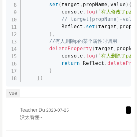
set
(
target
,
propName
,
value
)
{
console
.
log
(
`有人修改了p身
// target[propName]=valu
            Reflect
.
set
(
target
,
propN
}
,
//有人删除p的某个属性时调用 
deleteProperty
(
target
,
propNa
console
.
log
(
`有人删除了p身
return
 Reflect
.
deletePro
}
}
)
vue
Teacher Du
2023-07-25
没太看懂~